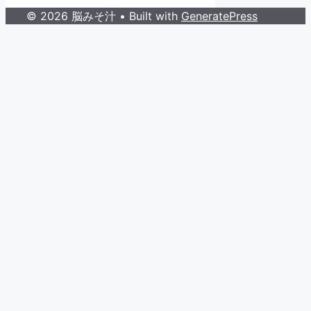
© 2026 脳みそ汁
• Built with
GeneratePress