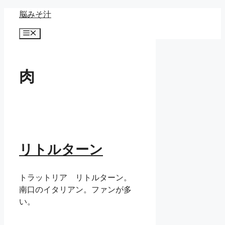
コ
脳みそ汁
ン
メ
テ
ニ
ン
ュ
ー
ツ
肉
へ
ス
キ
ッ
プ
リトルターン
トラットリア リトルターン。
南口のイタリアン。ファンが多
い。