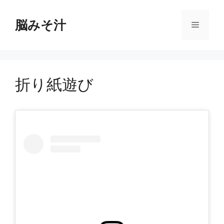
コ
ン
脳みそ汁
メ
テ
ン
ニ
ツ
へ
折り紙遊び
ス
ュ
キ
ッ
ー
プ