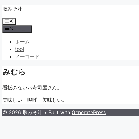
コ
脳みそ汁
ン
メ
テ
ニ
メニュー
ン
ュ
ツ
ー
ホーム
へ
tool
ス
ノーコード
キ
ッ
みむら
プ
看板のないお寿司屋さん。
美味しい。嗚呼、美味しい。
© 2026 脳みそ汁
• Built with
GeneratePress