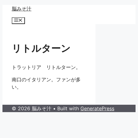
コ
脳みそ汁
ン
メ
テ
ニ
ン
ュ
ー
ツ
へ
リトルターン
ス
キ
トラットリア リトルターン。
ッ
プ
南口のイタリアン。ファンが多
い。
© 2026 脳みそ汁
• Built with
GeneratePress